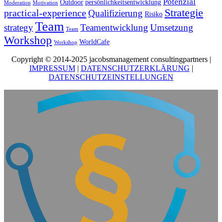
Potenzial
Outdoor
persönlichkeitsentwicklung
Moderation
Motivation
Strategie
practical-experience
Qualifizierung
Risiko
Team
strategy
Teamentwicklung
Umsetzung
Team
Workshop
WorldCafe
Workshop
Copyright © 2014-2025 jacobsmanagement consultingpartners |
IMPRESSUM
|
DATENSCHUTZERKLÄRUNG
|
DATENSCHUTZEINSTELLUNGEN