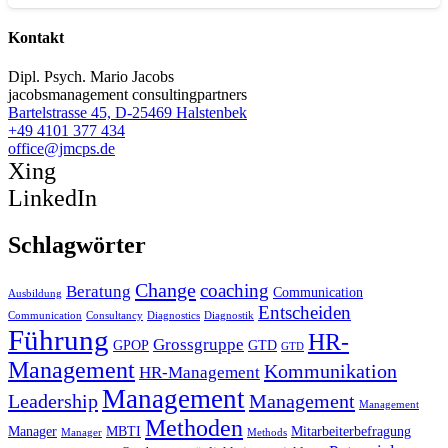
Kontakt
Dipl. Psych. Mario Jacobs
jacobsmanagement consultingpartners
Bartelstrasse 45, D-25469 Halstenbek
+49 4101 377 434
office@jmcps.de
Xing
LinkedIn
Schlagwörter
Change
coaching
Beratung
Communication
Ausbildung
Entscheiden
Communication
Consultancy
Diagnostics
Diagnostik
Führung
HR-
Grossgruppe
GPOP
GTD
GTD
Management
Kommunikation
HR-Management
Management
Leadership
Management
Management
Methoden
Manager
MBTI
Mitarbeiterbefragung
Manager
Methods