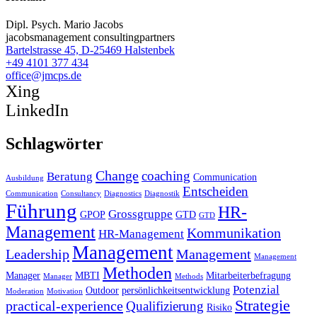
Dipl. Psych. Mario Jacobs
jacobsmanagement consultingpartners
Bartelstrasse 45, D-25469 Halstenbek
+49 4101 377 434
office@jmcps.de
Xing
LinkedIn
Schlagwörter
Change
coaching
Beratung
Communication
Ausbildung
Entscheiden
Communication
Consultancy
Diagnostics
Diagnostik
Führung
HR-
Grossgruppe
GPOP
GTD
GTD
Management
Kommunikation
HR-Management
Management
Leadership
Management
Management
Methoden
Manager
MBTI
Mitarbeiterbefragung
Manager
Methods
Potenzial
Outdoor
persönlichkeitsentwicklung
Moderation
Motivation
Strategie
practical-experience
Qualifizierung
Risiko