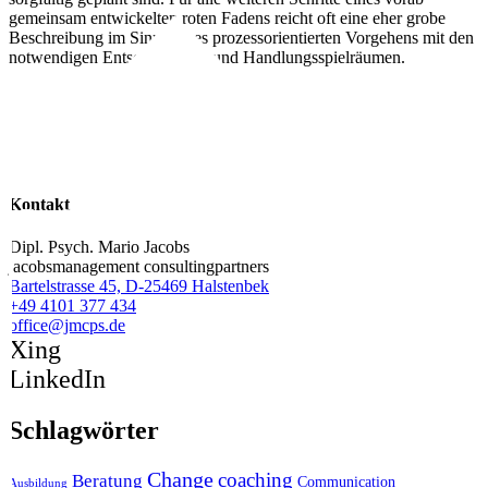
gemeinsam entwickelten roten Fadens reicht oft eine eher grobe
Beschreibung im Sinne eines prozessorientierten Vorgehens mit den
notwendigen Entscheidungs- und Handlungsspielräumen.
weitere Angebote im Arbeitsfeld
Change
Kontakt
Veränderungen zum Durchbruch verhelfen
Strategiearbeit im Management verankern
Strategische Neuausrichtung der HR-Funktion
ChangeSupport – Unterstützung auf Zeit
Krise in Island: Einmal über alles reden
World Café – die kollektive Intelligenz großer Gruppen nutzen
Dipl. Psych. Mario Jacobs
jacobsmanagement consultingpartners
Bartelstrasse 45, D-25469 Halstenbek
+49 4101 377 434
office@jmcps.de
Xing
LinkedIn
Schlagwörter
Change
coaching
Beratung
Communication
Ausbildung