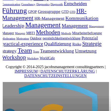
Entscheiden
Communication
Consultancy
Diagnostics
Diagnostik
Führung
HR-
Grossgruppe
GPOP
GTD
GTD
Management
Kommunikation
HR-Management
Management
Leadership
Management
Management
Methoden
Manager
MBTI
Mitarbeiterbefragung
Manager
Methods
Potenzial
Outdoor
persönlichkeitsentwicklung
Moderation
Motivation
Strategie
practical-experience
Qualifizierung
Risiko
Team
strategy
Teamentwicklung
Umsetzung
Team
Workshop
WorldCafe
Workshop
Copyright © 2014-2025 jacobsmanagement consultingpartners |
IMPRESSUM
|
DATENSCHUTZERKLÄRUNG
|
DATENSCHUTZEINSTELLUNGEN