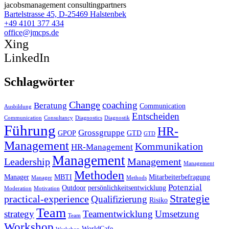
jacobsmanagement consultingpartners
Bartelstrasse 45, D-25469 Halstenbek
+49 4101 377 434
office@jmcps.de
Xing
LinkedIn
Schlagwörter
Change
coaching
Beratung
Communication
Ausbildung
Entscheiden
Communication
Consultancy
Diagnostics
Diagnostik
Führung
HR-
Grossgruppe
GPOP
GTD
GTD
Management
Kommunikation
HR-Management
Management
Leadership
Management
Management
Methoden
Manager
MBTI
Mitarbeiterbefragung
Manager
Methods
Potenzial
Outdoor
persönlichkeitsentwicklung
Moderation
Motivation
Strategie
practical-experience
Qualifizierung
Risiko
Team
strategy
Teamentwicklung
Umsetzung
Team
Workshop
WorldCafe