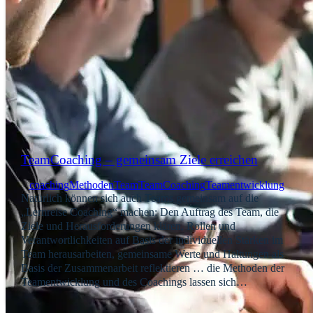
TeamCoaching – gemeinsam Ziele erreichen
coaching
Methoden
Team
TeamCoaching
Teamentwicklung
Natürlich können sich auch Teams gemeinsam auf die
„Lernreise Coaching“ machen: Den Auftrag des Team, die
Ziele und Herausforderungen klären, Rollen und
Verantwortlichkeiten auf Basis der individuellen Stärken im
Team herausarbeiten, gemeinsame Werte und Haltungen als
Basis der Zusammenarbeit reflektieren … die Methoden der
Teamentwicklung und des Coachings lassen sich…