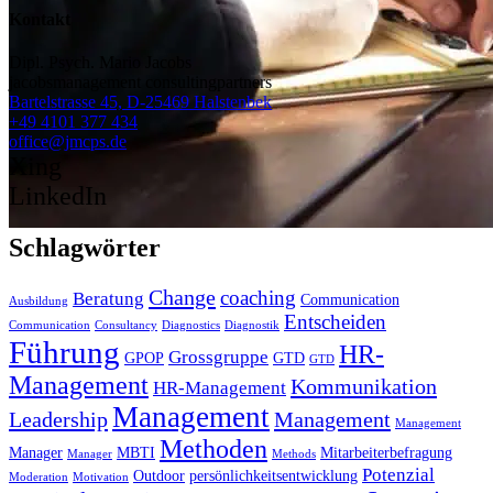
Kontakt
Dipl. Psych. Mario Jacobs
jacobsmanagement consultingpartners
Bartelstrasse 45, D-25469 Halstenbek
+49 4101 377 434
office@jmcps.de
Xing
LinkedIn
Schlagwörter
Change
coaching
Beratung
Communication
Ausbildung
Entscheiden
Communication
Consultancy
Diagnostics
Diagnostik
Führung
HR-
Grossgruppe
GPOP
GTD
GTD
Management
Kommunikation
HR-Management
Management
Leadership
Management
Management
Methoden
Manager
MBTI
Mitarbeiterbefragung
Manager
Methods
Potenzial
Outdoor
persönlichkeitsentwicklung
Moderation
Motivation