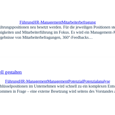
Führung
HR-Management
Mitarbeiterbefragung
hrungspositionen neu besetzt werden. Für die jeweiligen Positionen s
ähigkeiten und Mitarbeiterführung im Fokus. Es wird ein Management-Au
e Ergebnisse von Mitarbeiterbefragungen, 360°-Feedbacks…
l gestalten
Führung
HR-Management
Management
Potenzial
Potenzialanalyse
chlüsselpositionen im Unternehmen wird schnell zu ein komplexen Ents
kommen in Frage – eine externe Besetzung wird seitens des Vorstandes 