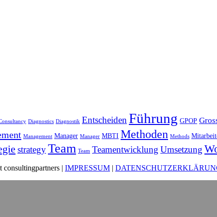
Führung
Entscheiden
Gros
GPOP
Consultancy
Diagnostics
Diagnostik
Methoden
ement
Manager
MBTI
Mitarbei
Management
Manager
Methods
Team
Wo
egie
strategy
Teamentwicklung
Umsetzung
Team
consultingpartners |
IMPRESSUM
|
DATENSCHUTZERKLÄRUN