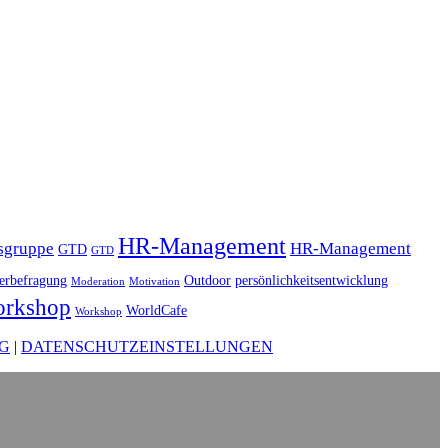
HR-Management
sgruppe
HR-Management
GTD
GTD
terbefragung
Outdoor
persönlichkeitsentwicklung
Moderation
Motivation
rkshop
WorldCafe
Workshop
G
|
DATENSCHUTZEINSTELLUNGEN