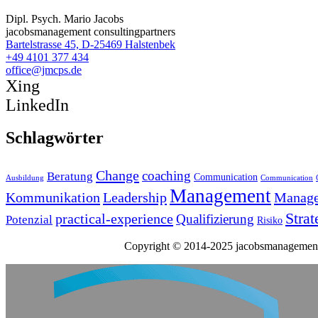
Dipl. Psych. Mario Jacobs
jacobsmanagement consultingpartners
Bartelstrasse 45, D-25469 Halstenbek
+49 4101 377 434
office@jmcps.de
Xing
LinkedIn
Schlagwörter
Change
coaching
Beratung
Communication
Ausbildung
Communication
Management
Kommunikation
Leadership
Manag
Strat
practical-experience
Qualifizierung
Potenzial
Risiko
Copyright © 2014-2025 jacobsmanagement 