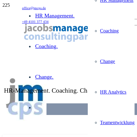
HR Management
office@jmcps.de
HR Management.
+49 4101 377 434
Coaching
Coaching.
Change
Change.
HR-Management. Coaching. Change.
HR Analytics
HR ANALYTICS
Teamentwicklung